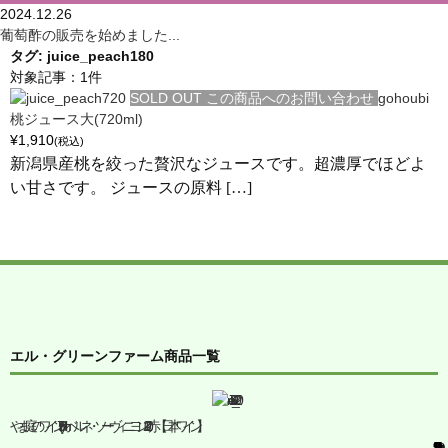
2024.12.26
葡萄酢の販売を始めました...
タグ:
juice_peach180
対象記事：1件
SOLD OUT
この商品へのお問い合わせ
gohoubi
桃ジュース大(720ml)
¥1,910
(税込)
新潟県産桃を絞った贅沢なジュースです。超濃厚でほどよ
い甘さです。 ジュースの原料 […]
エル・グリーンファーム商品一覧
やま庭のワイン(750ml)カベルネ・ソーヴィニヨン2020赤【日本ワイン】
¥4,950
(税込)