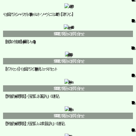
やま庭のワイン ハーフボトル(375ml)カベルネ・ソーヴィニヨン2020赤【日本ワイン】
¥2,530
(税込)
SOLD OUT
この商品へのお問い合わせ
【無添加・無加糖】gohoubi葡萄ジャム(140g)
¥820
(税込)
SOLD OUT
この商品へのお問い合わせ
【ギフトセット】やま庭のワイン(750ml)と桃ジュースのセット
¥6,860
(税込)
SOLD OUT
この商品へのお問い合わせ
【予約販売★夏季限定】小玉西瓜（2～3玉 箱入り）※送料込
¥3,700
(税込)
SOLD OUT
この商品へのお問い合わせ
【予約販売★夏季限定】大玉西瓜 L～2Ｌｻｲｽﾞ（1玉箱入り）※送料込
¥4,000
(税込)