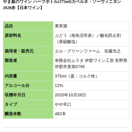
やま庭のワイン ハーフボトル(375ml)カベルネ・ソーヴィニヨン
2020赤【日本ワイン】
品目
果実酒
原材料名
ぶどう（南魚沼市産）／酸化防止剤
（亜硫酸塩）
栽培者・販売元
エル・グリーンファーム 佐藤浩之
製造者
有限会社ムラタ 伊那ワイン工房 長野県
伊那市美篶5795
内容量
375ml（蓋：コルク栓）
アルコール分
12%
収穫年月日
2020年10月28日
タイプ
やや辛口
醸造本数
482本