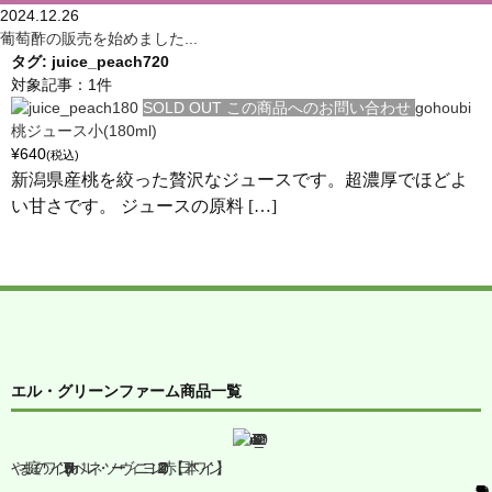
2024.12.26
葡萄酢の販売を始めました...
タグ:
juice_peach720
対象記事：1件
SOLD OUT
この商品へのお問い合わせ
gohoubi
桃ジュース小(180ml)
¥640
(税込)
新潟県産桃を絞った贅沢なジュースです。超濃厚でほどよ
い甘さです。 ジュースの原料 […]
エル・グリーンファーム商品一覧
やま庭のワイン(750ml)カベルネ・ソーヴィニヨン2020赤【日本ワイン】
¥4,950
(税込)