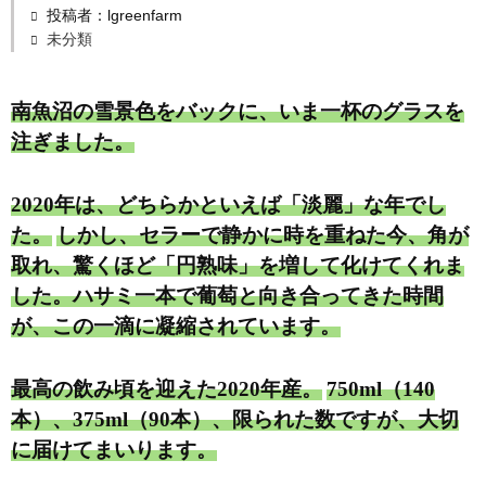
投稿者：lgreenfarm
未分類
南魚沼の雪景色をバックに、いま一杯のグラスを
注ぎました。
2020年は、どちらかといえば「淡麗」な年でし
た。
しかし、セラーで静かに時を重ねた今、角が
取れ、驚くほど「円熟味」を増して化けてくれま
した。ハサミ一本で葡萄と向き合ってきた時間
が、この一滴に凝縮されています。
最高の飲み頃を迎えた2020年産。
750ml（140
本）、375ml（90本）、限られた数ですが、大切
に届けてまいります。